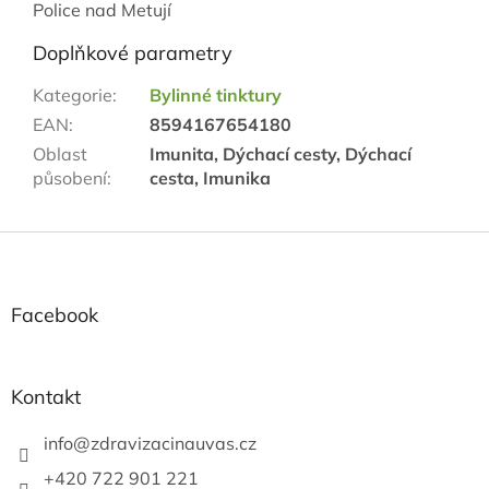
Police nad Metují
Doplňkové parametry
Kategorie
:
Bylinné tinktury
EAN
:
8594167654180
Oblast
Imunita, Dýchací cesty, Dýchací
působení
:
cesta, Imunika
Z
á
p
a
Facebook
t
í
Kontakt
info
@
zdravizacinauvas.cz
+420 722 901 221