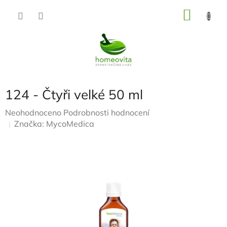
Přejít
NÁKU
na
KOŠÍK
obsah
124 - Čtyři velké 50 ml
Průměrné
Neohodnoceno
Podrobnosti hodnocení
hodnocení
Značka:
MycoMedica
produktu
je
0,0
z
5
hvězdiček.