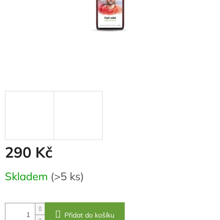
290 Kč
Měrná
Skladem
(>5 ks)
cena:
Přidat do košíku