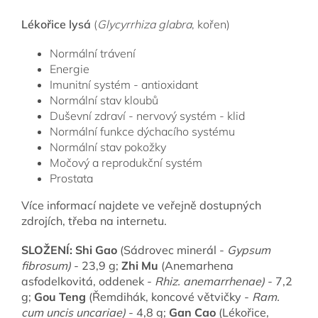
Lékořice lysá
(
Glycyrrhiza glabra
, kořen)
Normální trávení
Energie
Imunitní systém - antioxidant
Normální stav kloubů
Duševní zdraví - nervový systém - klid
Normální funkce dýchacího systému
Normální stav pokožky
Močový a reprodukční systém
Prostata
Více informací najdete ve veřejně dostupných
zdrojích, třeba na internetu.
SLOŽENÍ:
Shi Gao
(S
ádrovec minerál -
Gypsum
fibrosum)
- 23,9 g;
Zhi Mu
(Anemarhena
asfodelkovitá, oddenek -
Rhiz. anemarrhenae)
- 7,2
g;
Gou Teng
(Řemdihák, koncové větvičky -
Ram.
cum uncis uncariae)
- 4,8 g;
Gan Cao
(L
ékořice,