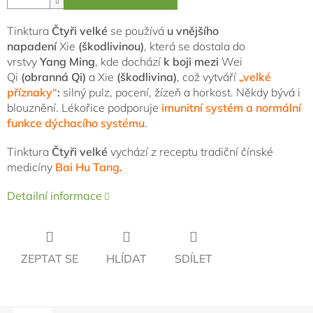
Tinktura
Čtyři velké
se používá
u vnějšího
napadení
Xie
(škodlivinou)
, která se dostala do
vrstvy
Yang Ming
, kde dochází
k boji mezi
Wei
Qi
(obranná Qi)
a Xie
(škodlivina)
, což vytváří
„velké
příznaky“
:
silný pulz, pocení, žízeň a horkost. Někdy bývá i
blouznění. Lékořice podporuje
imunitní systém a normální
funkce dýchacího systému
.
Tinktura
Čtyři velké
vychází z receptu tradiční čínské
medicíny
Bai Hu Tang.
Detailní informace
ZEPTAT SE
HLÍDAT
SDÍLET