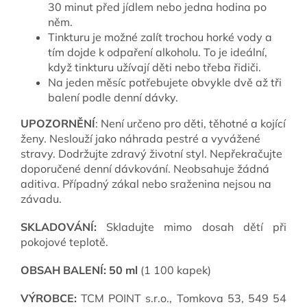
30 minut před jídlem nebo jedna hodina po
něm.
Tinkturu je možné zalít trochou horké vody a
tím dojde k odpaření alkoholu. To je ideální,
když tinkturu užívají děti nebo třeba řidiči.
Na jeden měsíc potřebujete obvykle dvě až tři
balení podle denní dávky.
UPOZORNĚNÍ
:
Není určeno pro děti, těhotné a kojící
ženy. Neslouží jako náhrada pestré a vyvážené
stravy. Dodržujte zdravý životní styl. Nepřekračujte
doporučené denní dávkování. Neobsahuje žádná
aditiva. Případný zákal nebo sraženina nejsou na
závadu.
SKLADOVÁNÍ:
Skladujte mimo dosah dětí při
pokojové teplotě.
OBSAH BALENÍ: 50 ml
(1 100 kapek)
VÝROBCE:
TCM POINT s.r.o., Tomkova 53, 549 54