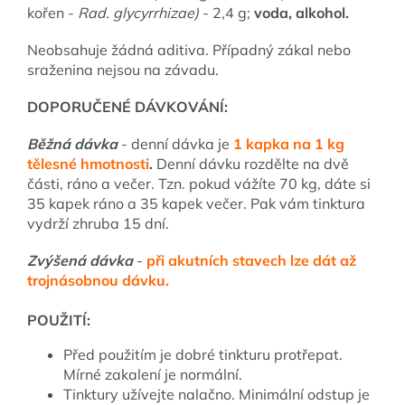
kořen -
Rad. glycyrrhizae)
- 2,4 g;
voda, alkohol.
Neobsahuje žádná aditiva. Případný zákal nebo
sraženina nejsou na závadu.
DOPORUČENÉ DÁVKOVÁNÍ:
Běžná dávka
-
denní dávka je
1 kapka na 1 kg
tělesné hmotnosti
.
Denní dávku rozdělte na dvě
části, ráno a večer. Tzn. pokud vážíte 70 kg, dáte si
35 kapek ráno a 35 kapek večer. Pak vám tinktura
vydrží zhruba 15 dní.
Zvýšená dávka
-
při akutních stavech lze dát až
trojnásobnou dávku.
POUŽITÍ:
Před použitím je dobré tinkturu protřepat.
Mírné zakalení je normální.
Tinktury užívejte nalačno. Minimální odstup je